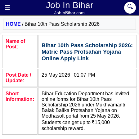
Job In Bihar
🔍
☰
JobInBihar.com
HOME
/
Bihar 10th Pass Scholarship 2026
Name of
Bihar 10th Pass Scholarship 2026:
Post:
Matric Pass Protsahan Yojana
Online Apply Link
Post Date /
25 May 2026 | 01:07 PM
Update:
Short
Bihar Education Department has invited
Information:
online forms for Bihar 10th Pass
Scholarship 2026 under Mukhyamantri
Balak Balika Protsahan Yojana on
Medhasoft portal from 25 May 2026.
Students can get up to ₹15,000
scholarship reward.