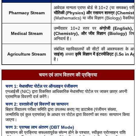
आवेदक मान्यता प्राप्त बोर्ड से 10+2 (या समकक्ष) परीक्ष
Pharmacy Stream
भौतिकी (Physics) और रसायन शास्त्र (Chemistry)
(Mathematics) या जीव विज्ञान (Biology) वैकल्पिक 
उम्मीदवार 10+2 स्तर पर
अंग्रेजी (English),
Medical Stream
(Chemistry), और जीव विज्ञान (Biology)
विषयो
अनिवार्य है।
संबंधित महाविद्यालयों की सीटों की आवश्यकता के 
Agriculture Stream
साइंस)
अथवा
कृषि विज्ञान में इंटरमीडिएट (I.Sc in 
है।
चयन एवं लाभ वितरण की प्रक्रिया
चरण 1: मेधासॉफ्ट पोर्टल पर ऑनलाइन पंजीकरण
एनआईसी (NIC) द्वारा विकसित आधिकारिक मेधासॉफ्ट पोर्टल पर जाकर छात्र अपनी
प्रामाणिक विवरणी दर्ज करेंगे।
चरण 2: दस्तावेजों एवं विवरणों का सत्यापन
बिहार विद्यालय परीक्षा समिति द्वारा उपलब्ध कराए गए डाटाबेस (पंजीयन संख्या,
जन्मतिथि एवं कुल प्राप्तांक) के आधार पर पोर्टल द्वारा विवरणों का स्वतः सत्यापन किया
जाएगा।
चरण 3: प्रत्यक्ष लाभ अंतरण (DBT Mode)
सत्यापन की प्रक्रिया सफलतापूर्वक संपन्न होने के पश्चात, स्वीकृत प्रोत्साहन राशि