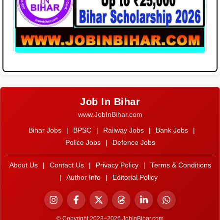
Job In Bihar
www.JobInBihar.com
Bihar Jobs
|
BPSC
|
Railway Jobs
|
Bank Jobs
|
Police Jobs
|
Defence Jobs
About Us
|
Contact Us
|
Privacy Policy
|
Terms & Conditions
|
Author Info
|
Editorial Policy
© Copyright 2023–2026 JobInBihar.com