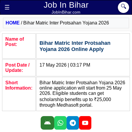
Job In Bihar
🔍
☰
JobInBihar.com
HOME
/
Bihar Matric Inter Protsahan Yojana 2026
Name of
Bihar Matric Inter Protsahan
Post:
Yojana 2026 Online Apply
Post Date /
17 May 2026 | 03:17 PM
Update:
Short
Bihar Matric Inter Protsahan Yojana 2026
Information:
online application will start from 25 May
2026. Eligible students can get
scholarship benefits up to ₹25,000
through Medhasoft portal.