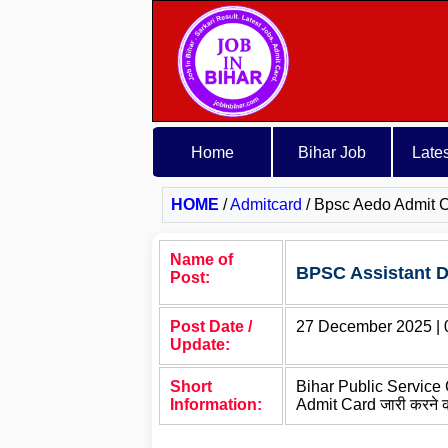
Home
Bihar Job
Late
HOME
/
Admitcard
/
Bpsc Aedo Admit 
Name of
BPSC Assistant D
Post:
Post Date /
27 December 2025 | 
Update:
Short
Bihar Public Service C
Information:
Admit Card जारी करने की