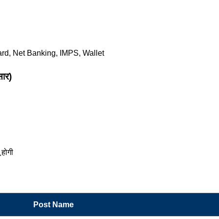
Card, Net Banking, IMPS, Wallet
ार)
 होगी
Post Name