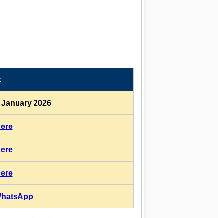
k
3 January 2026
Here
Here
Here
hatsApp