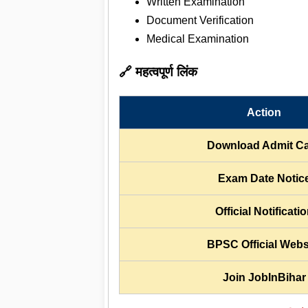
Written Examination
Document Verification
Medical Examination
🔗 महत्वपूर्ण लिंक
Action
Download Admit C
Exam Date Notic
Official Notificati
BPSC Official Webs
Join JobInBihar