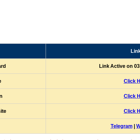
Lin
ard
Link Active on 0
e
Click 
on
Click 
ite
Click 
Telegram
|
W