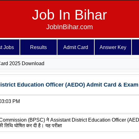
Job In Bihar
JobInBihar.com
st Jobs
Results
Admit Card
Answer Key
Card 2025 Download
istrict Education Officer (AEDO) Admit Card & Exam
03:03 PM
ommission (BPSC) ने Assistant District Education Officer (AEDO) भर
 तिथि घोषित कर दी है। यह परीक्षा